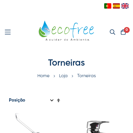
0
Pular
Torneiras
para
o
Home
Loja
Torneiras
conteúdo
Definir
Direção
Decrescente