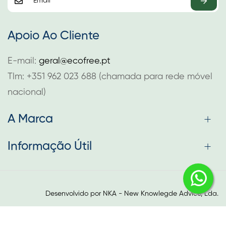
Apoio Ao Cliente
E-mail:
geral@ecofree.pt
Tlm: +351 962 023 688 (chamada para rede móvel
nacional)
A Marca
Informação Útil
Desenvolvido por
NKA - New Knowlegde Advice, Lda.
rulet
gates
blackjack